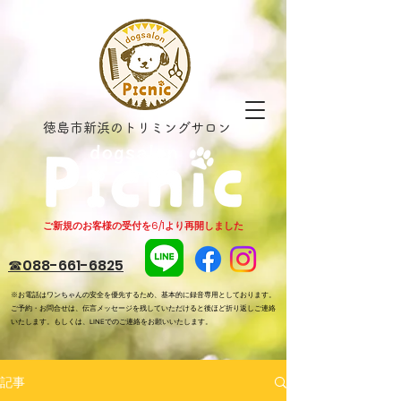
徳島市新浜のトリミングサロン
​ご新規のお客様の受付を6/1より再開しました
​☎088-661-6825
※お電話はワンちゃんの安全を優先するため、基本的に録音
専用と
しております。
ご予約・お問合せは、
伝言メッセージを残していただけると後ほど折り返しご連絡
いたします。もしくは、LINEでのご連絡をお願いいたします。
記事