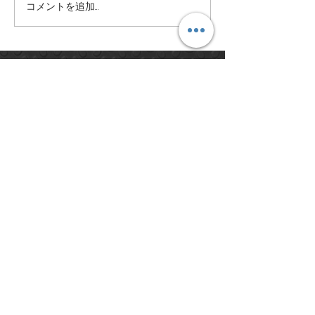
開店日が決まり
コメントを追加…
しつけトレーニング教室
はじめます。
LINEで予約・お問い合わせ
＜営業時間＞
月～金 : 9:30 - 17:30
​物販は18：00まで
​）
​（ご予約優先
土 日 祝 : 定休日
088-661-6825