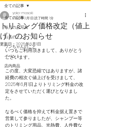
全ての記事
yoko-masaki
全ての記事
2023年3月1日
読了時間: 1分
トリミング価格改定（値上
毎月のお写真
げ）のお知らせ
お店のこと
更新日：
2025年6月1日
ワンちゃんのこと
いつもご利用頂きまして、ありがとう
イベント
ございます。  
店内商品
この度、大変恐縮ではありますが、諸
経費の相次ぐ値上げを受けまして、
2025年6月1日よりトリミング料金の改
定をさせていただく運びとなりまし
た。  
なるべく価格を抑えて料金据え置きで
営業して参りましたが、シャンプー等
のトリミング用品、光熱費、人件費な