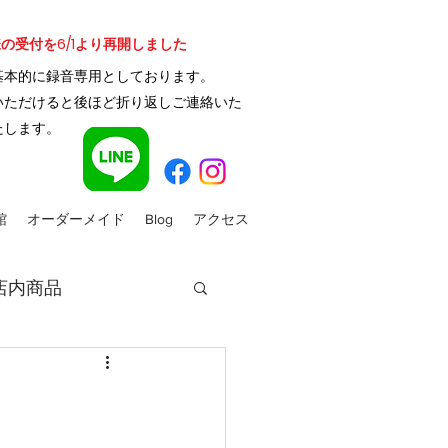
様の受付を6/1より再開しました
基本的に録音
専用と
しております。
いただけると後ほど折り返しご連絡いた
たします。
館
オーダーメイド
Blog
アクセス
店内商品