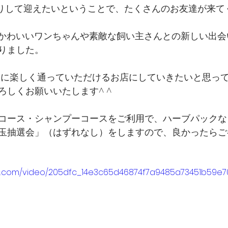
ぱりして迎えたいということで、たくさんのお友達が来て
んのかわいいワンちゃんや素敵な飼い主さんとの新しい出
りました。
気軽に楽しく通っていただけるお店にしていきたいと思っ
ろしくお願いいたします^ ^
コース・シャンプーコースをご利用で、ハーブパックな
玉抽選会」（はずれなし）をしますので、良かったらご
atic.com/video/205dfc_14e3c65d46874f7a9485a73451b59e70