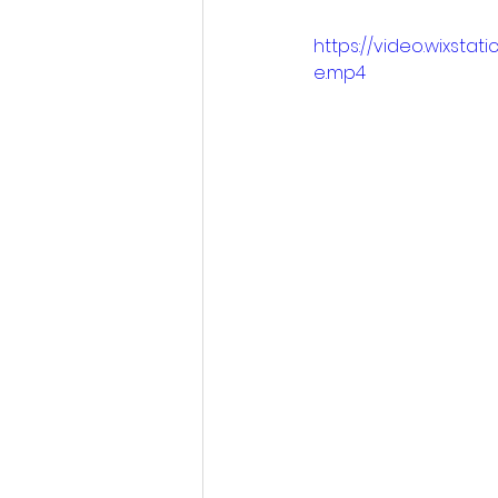
https://video.wixst
e.mp4