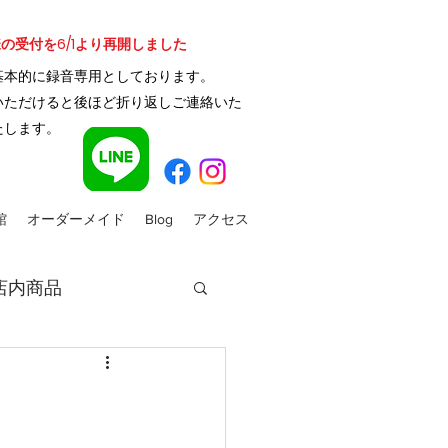
様の受付を6/1より再開しました
基本的に録音
専用と
しております。
いただけると後ほど折り返しご連絡いた
たします。
館
オーダーメイド
Blog
アクセス
店内商品