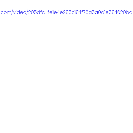
atic.com/video/205dfc_fe1e4e285c184f76a5a0a1e584620bd